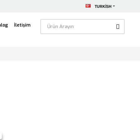
TURKISH
alog
İletişim