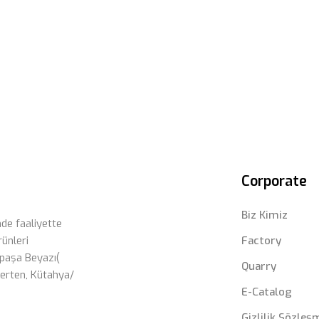
Pınar Marble - Bursa Ocağımız
Corporate
Biz Kimiz
de faaliyette
rünleri
Factory
paşa Beyazı(
Quarry
verten, Kütahya/
E-Catalog
Gizlilik Sözleş